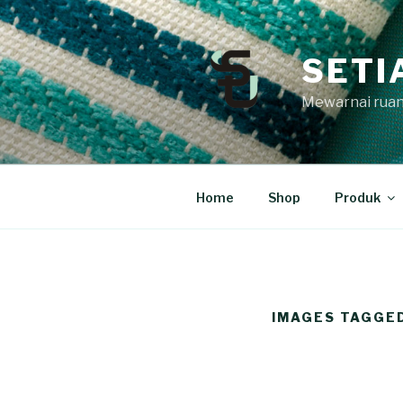
Skip
to
content
SETI
Mewarnai ruan
Home
Shop
Produk
IMAGES TAGGED