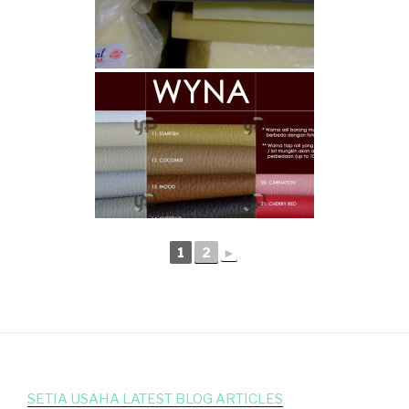
1
2
►
SETIA USAHA LATEST BLOG ARTICLES