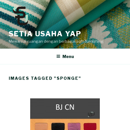
Skip
to
content
SETIA USAHA YAP
Mewarnai ruangan dengan berbagai soft-furnishing
Menu
IMAGES TAGGED "SPONGE"